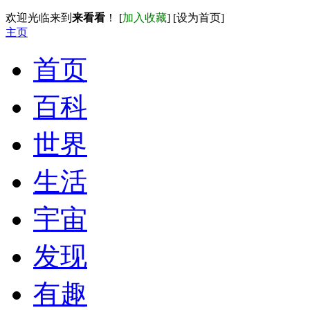
欢迎光临来到
来看看
！ [
加入收藏
] [
设为首页
]
主页
首页
百科
世界
生活
宇宙
发现
有趣